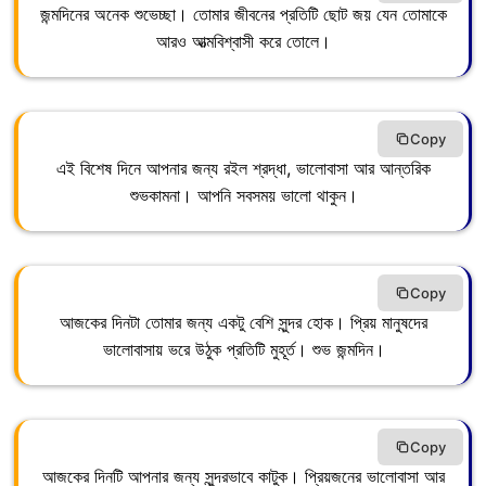
জন্মদিনের অনেক শুভেচ্ছা। তোমার জীবনের প্রতিটি ছোট জয় যেন তোমাকে
আরও আত্মবিশ্বাসী করে তোলে।
Copy
এই বিশেষ দিনে আপনার জন্য রইল শ্রদ্ধা, ভালোবাসা আর আন্তরিক
শুভকামনা। আপনি সবসময় ভালো থাকুন।
Copy
আজকের দিনটা তোমার জন্য একটু বেশি সুন্দর হোক। প্রিয় মানুষদের
ভালোবাসায় ভরে উঠুক প্রতিটি মুহূর্ত। শুভ জন্মদিন।
Copy
আজকের দিনটি আপনার জন্য সুন্দরভাবে কাটুক। প্রিয়জনের ভালোবাসা আর