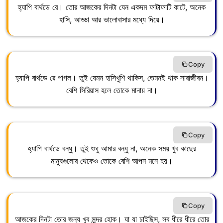
হ্যাপি বার্থডে রে। তোর আজকের দিনটা যেন একদম ফাটাফাটি কাটে, অনেক
হাসি, আড্ডা আর ভালোবাসার মধ্যে দিয়ে।
Copy
হ্যাপি বার্থডে রে পাগল। তুই যেমন হাসিখুশি থাকিস, তেমনই থাক সারাজীবন।
বেশি সিরিয়াস হলে তোকে মানায় না।
Copy
হ্যাপি বার্থডে বন্ধু। তুই শুধু আমার বন্ধু না, অনেক সময় খুব কাছের
মানুষগুলোর থেকেও তোকে বেশি আপন মনে হয়।
Copy
আজকের দিনটা তোর জন্য খুব সুন্দর হোক। যা যা চাইছিস, সব ধীরে ধীরে তোর