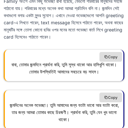
Family অংশে এমন কিছু শুভেচ্ছা রাখা হয়েছে, যেগুলো পরিবারের মানুষদের সহজে
পাঠানো যায়। পরিবারের মধ্যে অনেক কথা আমরা প্রতিদিন বলি না। জন্মদিন সেই
কথাগুলো বলার একটা সুন্দর সুযোগ। এখানে দেওয়া শুভেচ্ছাগুলো আপনি greeting
card-এ লিখতে পারেন, text message হিসেবে পাঠাতে পারেন, অথবা কাছের
মানুষটির সঙ্গে তোলা কোনো ছবির ওপর মনের মতো শুভেচ্ছা বার্তা লিখে greeting
card হিসেবেও পাঠাতে পারেন।
Copy
বাবা, তোমার জন্মদিনে প্রার্থনা করি, তুমি সুস্থ থাকো আর হাসিখুশি থাকো।
তোমার উপস্থিতিই আমাদের সবচেয়ে বড় সাহস।
Copy
জন্মদিনের অনেক শুভেচ্ছা। তুমি আমাদের জন্য যতটা ভাবো আর যতটা করো,
তার জন্য আমরা তোমার কাছে চিরঋণী। প্রার্থনা করি, তুমি যেন খুব ভালো
থাকো।