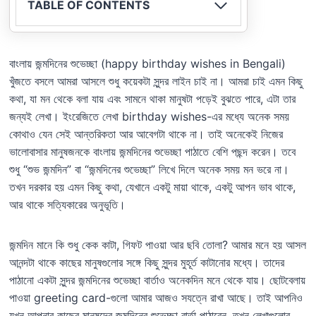
TABLE OF CONTENTS
বাংলায় জন্মদিনের শুভেচ্ছা (happy birthday wishes in Bengali)
খুঁজতে বসলে আমরা আসলে শুধু কয়েকটা সুন্দর লাইন চাই না। আমরা চাই এমন কিছু
কথা, যা মন থেকে বলা যায় এবং সামনে থাকা মানুষটা পড়েই বুঝতে পারে, এটা তার
জন্যই লেখা। ইংরেজিতে লেখা birthday wishes-এর মধ্যে অনেক সময়
কোথাও যেন সেই আন্তরিকতা আর আবেগটা থাকে না। তাই অনেকেই নিজের
ভালোবাসার মানুষজনকে বাংলায় জন্মদিনের শুভেচ্ছা পাঠাতে বেশি পছন্দ করেন। তবে
শুধু “শুভ জন্মদিন” বা “জন্মদিনের শুভেচ্ছা” লিখে দিলে অনেক সময় মন ভরে না।
তখন দরকার হয় এমন কিছু কথা, যেখানে একটু মায়া থাকে, একটু আপন ভাব থাকে,
আর থাকে সত্যিকারের অনুভূতি।
জন্মদিন মানে কি শুধু কেক কাটা, গিফট পাওয়া আর ছবি তোলা? আমার মনে হয় আসল
আনন্দটা থাকে কাছের মানুষগুলোর সঙ্গে কিছু সুন্দর মুহূর্ত কাটানোর মধ্যে। তাদের
পাঠানো একটা সুন্দর জন্মদিনের শুভেচ্ছা বার্তাও অনেকদিন মনে থেকে যায়। ছোটবেলায়
পাওয়া greeting card-গুলো আমার আজও সযত্নে রাখা আছে। তাই আপনিও
যখন আপনার কাছের মানুষদের জন্মদিনের শুভেচ্ছা বার্তা পাঠাবেন, তখন লেখাগুলোর